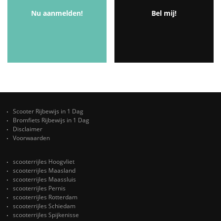
Nu aanmelden!
Bel mij!
Scooter Rijbewijs in 1 Dag
Bromfiets Rijbewijs in 1 Dag
Disclaimer
Voorwaarden
scooterrijles Hoogvliet
scooterrijles Maasland
scooterrijles Maassluis
scooterrijles Pernis
scooterrijles Rotterdam
scooterrijles Schiedam
scooterrijles Spijkenisse