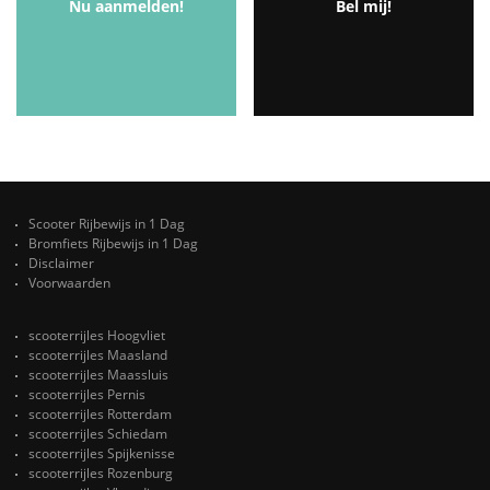
Nu aanmelden!
Bel mij!
Scooter Rijbewijs in 1 Dag
Bromfiets Rijbewijs in 1 Dag
Disclaimer
Voorwaarden
scooterrijles Hoogvliet
scooterrijles Maasland
scooterrijles Maassluis
scooterrijles Pernis
scooterrijles Rotterdam
scooterrijles Schiedam
scooterrijles Spijkenisse
scooterrijles Rozenburg