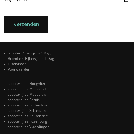
Verzenden
Scooter Rijbewijs in 1 Dag
Bromfiets Rijbewijs in 1 Dag
Disclaimer
Voorwaarden
scooterrijles Hoogvliet
scooterrijles Maasland
scooterrijles Maassluis
scooterrijles Pernis
scooterrijles Rotterdam
scooterrijles Schiedam
scooterrijles Spijkenisse
scooterrijles Rozenburg
scooterrijles Vlaardingen